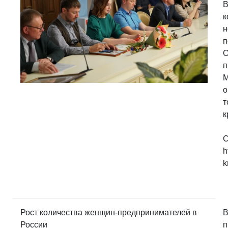
В
к
н
п
О
п
М
о
т
к
С
h
k
Рост количества женщин-предпринимателей в
В
России
п