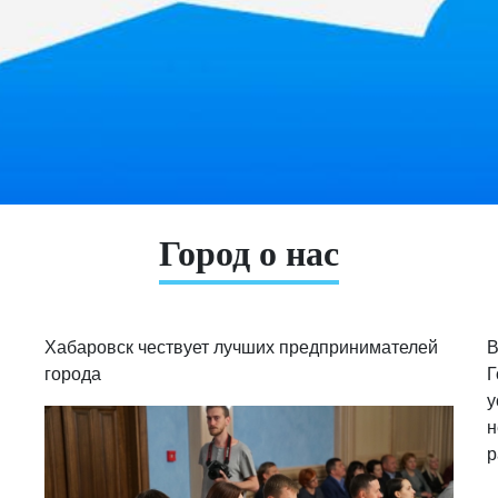
Город о нас
Хабаровск чествует лучших предпринимателей
В
города
Г
у
н
р