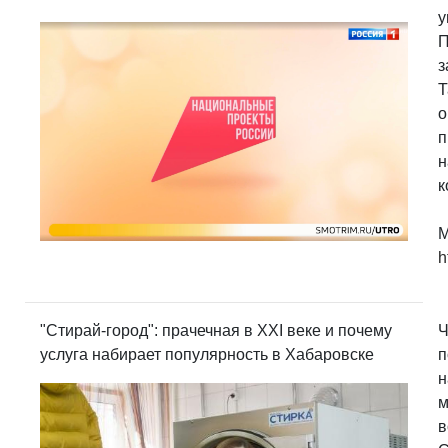
у
П
з
Т
о
п
н
к
М
h
"Стирай-город": прачечная в XXI веке и почему
Ч
услуга набирает популярность в Хабаровске
п
н
м
в