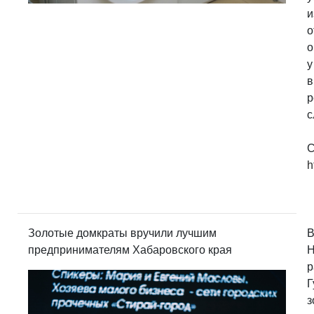
и
о
о
у
в
р
с
С
h
Золотые домкраты вручили лучшим
В
предпринимателям Хабаровского края
Н
р
Г
з