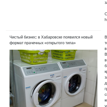
з
С
h
Чистый бизнес: в Хабаровске появился новый
В
формат прачечных «открытого типа»
т
в
В
в
б
к
з
д
г
с
к
у